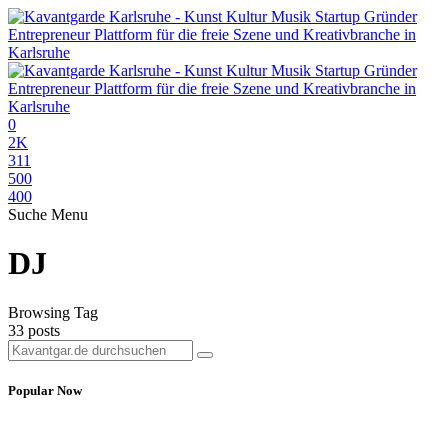
0
2K
311
500
400
Suche
Menu
DJ
Browsing Tag
33 posts
Popular Now