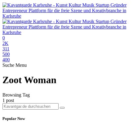
0
2K
311
500
400
Suche
Menu
Zoot Woman
Browsing Tag
1 post
Popular Now