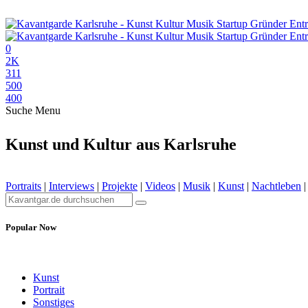
0
2K
311
500
400
Suche
Menu
Kunst und Kultur aus Karlsruhe
Portraits
|
Interviews
|
Projekte
|
Videos
|
Musik
|
Kunst
|
Nachtleben
Popular Now
Kunst
Portrait
Sonstiges