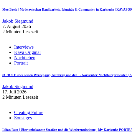
Moe Baela | Mode zwischen Dankbarkeit, Identität & Community in Karlsruhe | KAVAP
Jakob Siegmund
7. August 2026
2 Minuten Lesezeit
Interviews
Kava Original
Nachtleben
Portrait
SCHOTE über seinen Werdegang, Battlerap und den 1. Karlsruher Nachtbürgermeister
Jakob Siegmund
17. Juli 2026
2 Minuten Lesezeit
Creating Future
Sonstiges
Lilian Rutz | Über unbekannte Straßen und die Wiederentdeckung | My Karlsruhe PORTR