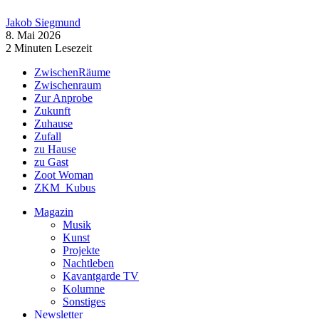
Jakob Siegmund
8. Mai 2026
2 Minuten Lesezeit
ZwischenRäume
Zwischenraum
Zur Anprobe
Zukunft
Zuhause
Zufall
zu Hause
zu Gast
Zoot Woman
ZKM_Kubus
Magazin
Musik
Kunst
Projekte
Nachtleben
Kavantgarde TV
Kolumne
Sonstiges
Newsletter