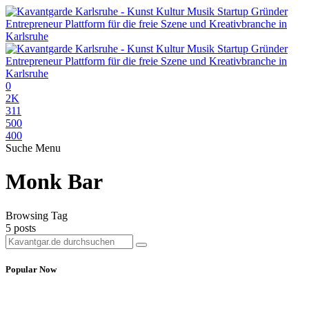
0
2K
311
500
400
Suche
Menu
Monk Bar
Browsing Tag
5 posts
Popular Now