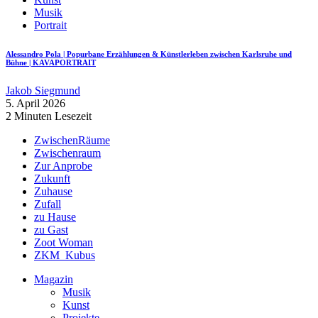
Musik
Portrait
Alessandro Pola | Popurbane Erzählungen & Künstlerleben zwischen Karlsruhe und
Bühne | KAVAPORTRAIT
Jakob Siegmund
5. April 2026
2 Minuten Lesezeit
ZwischenRäume
Zwischenraum
Zur Anprobe
Zukunft
Zuhause
Zufall
zu Hause
zu Gast
Zoot Woman
ZKM_Kubus
Magazin
Musik
Kunst
Projekte