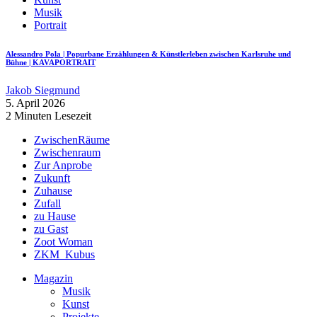
Musik
Portrait
Alessandro Pola | Popurbane Erzählungen & Künstlerleben zwischen Karlsruhe und
Bühne | KAVAPORTRAIT
Jakob Siegmund
5. April 2026
2 Minuten Lesezeit
ZwischenRäume
Zwischenraum
Zur Anprobe
Zukunft
Zuhause
Zufall
zu Hause
zu Gast
Zoot Woman
ZKM_Kubus
Magazin
Musik
Kunst
Projekte