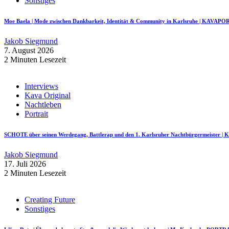
Sonstiges
Moe Baela | Mode zwischen Dankbarkeit, Identität & Community in Karlsruhe | KAVAP
Jakob Siegmund
7. August 2026
2 Minuten Lesezeit
Interviews
Kava Original
Nachtleben
Portrait
SCHOTE über seinen Werdegang, Battlerap und den 1. Karlsruher Nachtbürgermeister
Jakob Siegmund
17. Juli 2026
2 Minuten Lesezeit
Creating Future
Sonstiges