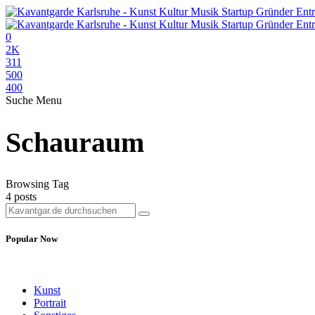
0
2K
311
500
400
Suche
Menu
Schauraum
Browsing Tag
4 posts
Popular Now
Kunst
Portrait