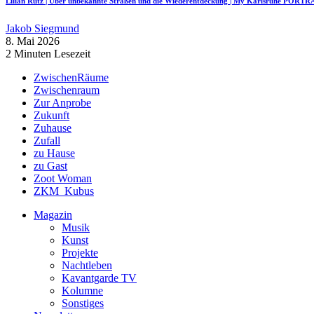
Lilian Rutz | Über unbekannte Straßen und die Wiederentdeckung | My Karlsruhe PORTR
Jakob Siegmund
8. Mai 2026
2 Minuten Lesezeit
ZwischenRäume
Zwischenraum
Zur Anprobe
Zukunft
Zuhause
Zufall
zu Hause
zu Gast
Zoot Woman
ZKM_Kubus
Magazin
Musik
Kunst
Projekte
Nachtleben
Kavantgarde TV
Kolumne
Sonstiges