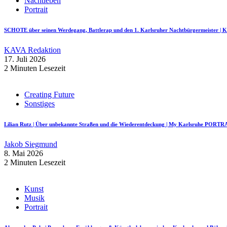
Nachtleben
Portrait
SCHOTE über seinen Werdegang, Battlerap und den 1. Karlsruher Nachtbürgermeister
KAVA Redaktion
17. Juli 2026
2 Minuten Lesezeit
Creating Future
Sonstiges
Lilian Rutz | Über unbekannte Straßen und die Wiederentdeckung | My Karlsruhe PORTR
Jakob Siegmund
8. Mai 2026
2 Minuten Lesezeit
Kunst
Musik
Portrait