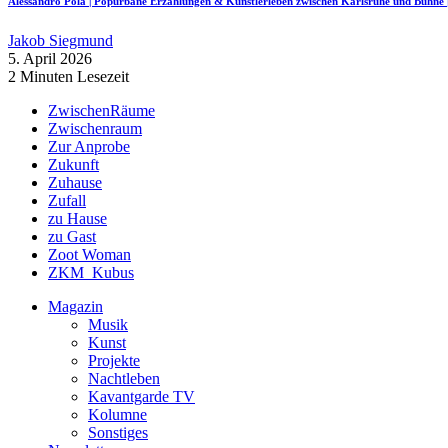
Alessandro Pola | Popurbane Erzählungen & Künstlerleben zwischen Karlsruhe und Bü
Jakob Siegmund
5. April 2026
2 Minuten Lesezeit
ZwischenRäume
Zwischenraum
Zur Anprobe
Zukunft
Zuhause
Zufall
zu Hause
zu Gast
Zoot Woman
ZKM_Kubus
Magazin
Musik
Kunst
Projekte
Nachtleben
Kavantgarde TV
Kolumne
Sonstiges