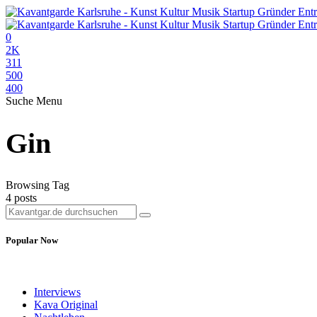
0
2K
311
500
400
Suche
Menu
Gin
Browsing Tag
4 posts
Popular Now
Interviews
Kava Original