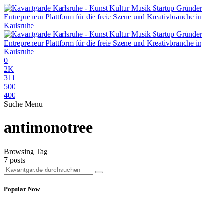
0
2K
311
500
400
Suche
Menu
antimonotree
Browsing Tag
7 posts
Popular Now