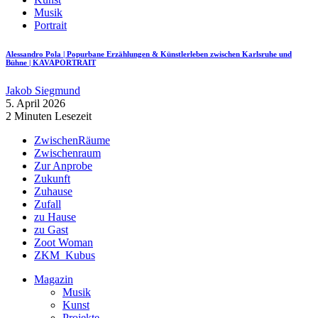
Musik
Portrait
Alessandro Pola | Popurbane Erzählungen & Künstlerleben zwischen Karlsruhe und
Bühne | KAVAPORTRAIT
Jakob Siegmund
5. April 2026
2 Minuten Lesezeit
ZwischenRäume
Zwischenraum
Zur Anprobe
Zukunft
Zuhause
Zufall
zu Hause
zu Gast
Zoot Woman
ZKM_Kubus
Magazin
Musik
Kunst
Projekte