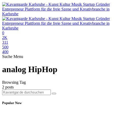
0
2K
311
500
400
Suche
Menu
analog HipHop
Browsing Tag
2 posts
Popular Now