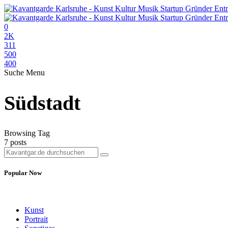
0
2K
311
500
400
Suche
Menu
Südstadt
Browsing Tag
7 posts
Popular Now
Kunst
Portrait