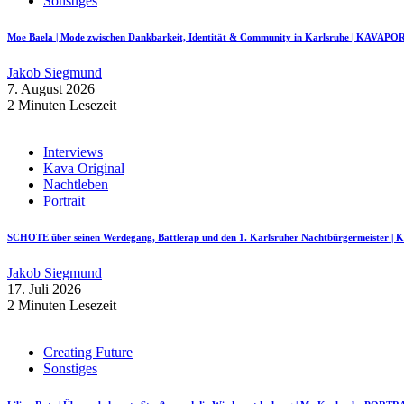
Sonstiges
Moe Baela | Mode zwischen Dankbarkeit, Identität & Community in Karlsruhe | KAVAP
Jakob Siegmund
7. August 2026
2 Minuten Lesezeit
Interviews
Kava Original
Nachtleben
Portrait
SCHOTE über seinen Werdegang, Battlerap und den 1. Karlsruher Nachtbürgermeister
Jakob Siegmund
17. Juli 2026
2 Minuten Lesezeit
Creating Future
Sonstiges