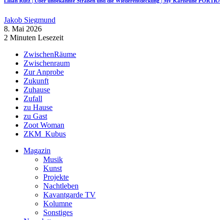
Lilian Rutz | Über unbekannte Straßen und die Wiederentdeckung | My Karlsruhe PORTR
Jakob Siegmund
8. Mai 2026
2 Minuten Lesezeit
ZwischenRäume
Zwischenraum
Zur Anprobe
Zukunft
Zuhause
Zufall
zu Hause
zu Gast
Zoot Woman
ZKM_Kubus
Magazin
Musik
Kunst
Projekte
Nachtleben
Kavantgarde TV
Kolumne
Sonstiges