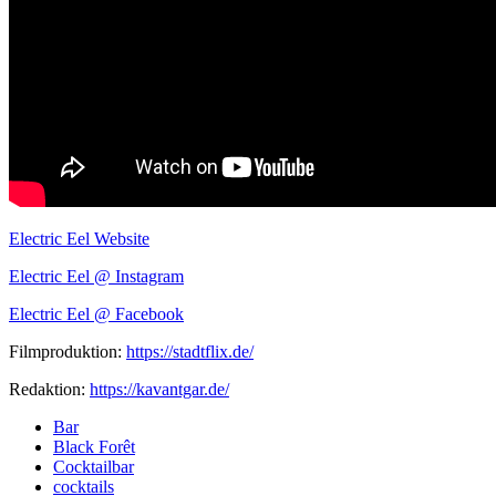
Electric Eel Website
Ele
ctric Eel @ Instagram
Electric Eel @ Facebook
Filmproduktion:
https://stadtflix.de/
Redaktion:
https://kavantgar.de/
Bar
Black Forêt
Cocktailbar
cocktails