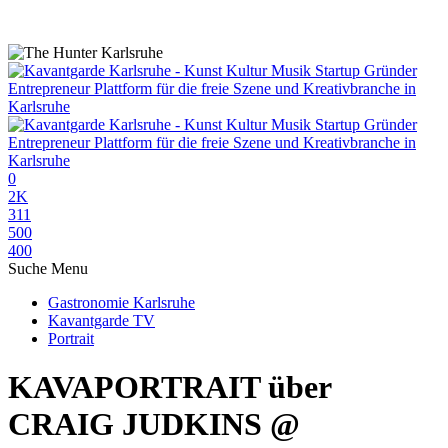
0
2K
311
500
400
Suche
Menu
Gastronomie Karlsruhe
Kavantgarde TV
Portrait
KAVAPORTRAIT über
CRAIG JUDKINS @