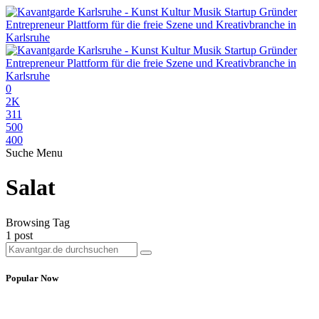
0
2K
311
500
400
Suche
Menu
Salat
Browsing Tag
1 post
Popular Now