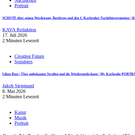
Nachtleben
Portrait
SCHOTE über seinen Werdegang, Battlerap und den 1. Karlsruher Nachtbürgermeister
KAVA Redaktion
17. Juli 2026
2 Minuten Lesezeit
Creating Future
Sonstiges
Lilian Rutz | Über unbekannte Straßen und die Wiederentdeckung | My Karlsruhe PORTR
Jakob Siegmund
8. Mai 2026
2 Minuten Lesezeit
Kunst
Musik
Portrait