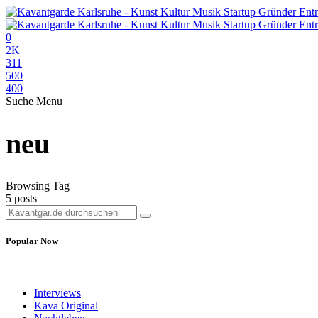
0
2K
311
500
400
Suche
Menu
neu
Browsing Tag
5 posts
Popular Now
Interviews
Kava Original