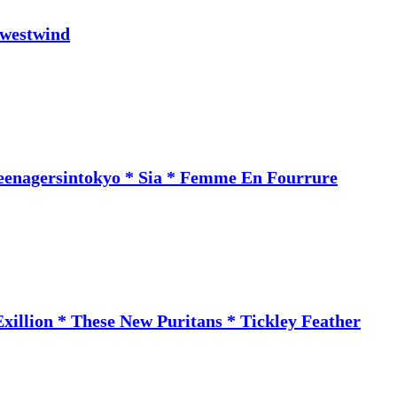
westwind
Teenagersintokyo * Sia * Femme En Fourrure
llion * These New Puritans * Tickley Feather