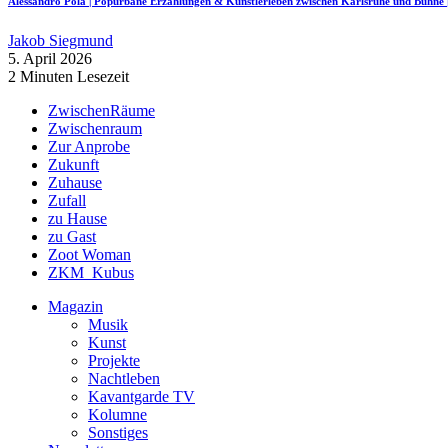
Alessandro Pola | Popurbane Erzählungen & Künstlerleben zwischen Karlsruhe und Bü
Jakob Siegmund
5. April 2026
2 Minuten Lesezeit
ZwischenRäume
Zwischenraum
Zur Anprobe
Zukunft
Zuhause
Zufall
zu Hause
zu Gast
Zoot Woman
ZKM_Kubus
Magazin
Musik
Kunst
Projekte
Nachtleben
Kavantgarde TV
Kolumne
Sonstiges