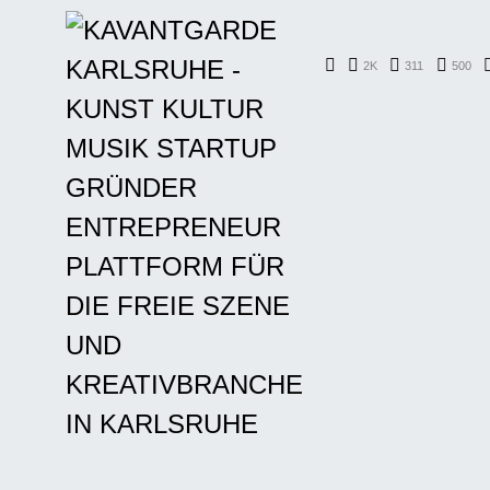
2K
311
500