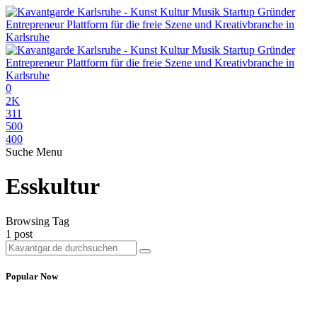
0
2K
311
500
400
Suche
Menu
Esskultur
Browsing Tag
1 post
Popular Now