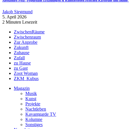
Alessandro Pola | Popurbane Erzählungen & Künstlerleben zwischen Karlsruhe und Bü
Jakob Siegmund
5. April 2026
2 Minuten Lesezeit
ZwischenRäume
Zwischenraum
Zur Anprobe
Zukunft
Zuhause
Zufall
zu Hause
zu Gast
Zoot Woman
ZKM_Kubus
Magazin
Musik
Kunst
Projekte
Nachtleben
Kavantgarde TV
Kolumne
Sonstiges