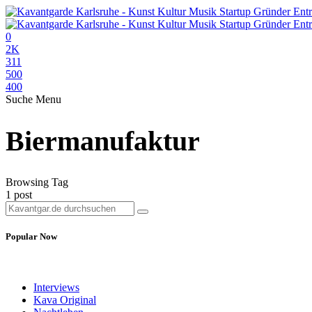
0
2K
311
500
400
Suche
Menu
Biermanufaktur
Browsing Tag
1 post
Popular Now
Interviews
Kava Original