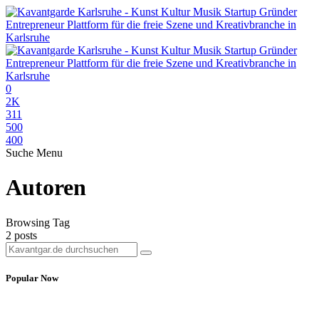
0
2K
311
500
400
Suche
Menu
Autoren
Browsing Tag
2 posts
Popular Now