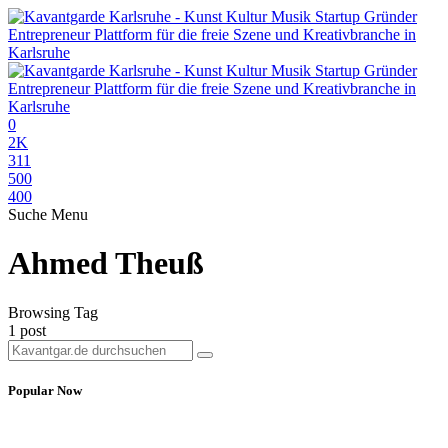
0
2K
311
500
400
Suche
Menu
Ahmed Theuß
Browsing Tag
1 post
Popular Now