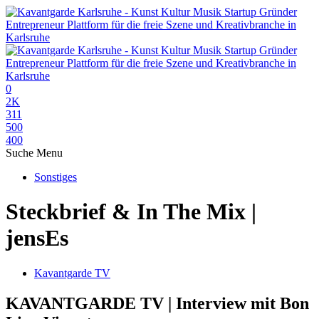
0
2K
311
500
400
Suche
Menu
Sonstiges
Steckbrief & In The Mix |
jensEs
Kavantgarde TV
KAVANTGARDE TV | Interview mit Bon