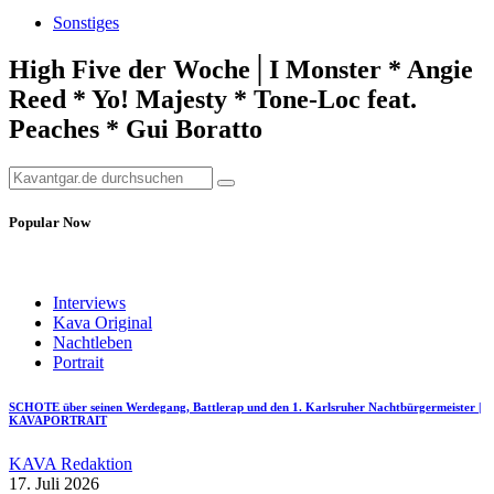
Sonstiges
High Five der Woche│I Monster * Angie
Reed * Yo! Majesty * Tone-Loc feat.
Peaches * Gui Boratto
Popular Now
Interviews
Kava Original
Nachtleben
Portrait
SCHOTE über seinen Werdegang, Battlerap und den 1. Karlsruher Nachtbürgermeister |
KAVAPORTRAIT
KAVA Redaktion
17. Juli 2026