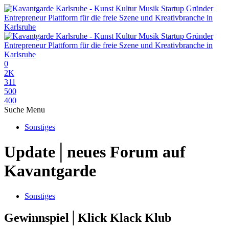
0
2K
311
500
400
Suche
Menu
Sonstiges
Update│neues Forum auf
Kavantgarde
Sonstiges
Gewinnspiel│Klick Klack Klub