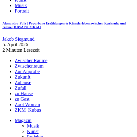
Musik
Portrait
Alessandro Pola | Popurbane Erzählungen & Künstlerleben zwischen Karlsruhe und
Bühne | KAVAPORTRAIT
Jakob Siegmund
5. April 2026
2 Minuten Lesezeit
ZwischenRäume
Zwischenraum
Zur Anprobe
Zukunft
Zuhause
Zufall
zu Hause
zu Gast
Zoot Woman
ZKM_Kubus
Magazin
Musik
Kunst
Projekte