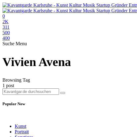
0
2K
311
500
400
Suche
Menu
Vivien Avena
Browsing Tag
1 post
Popular Now
Kunst
Portrait