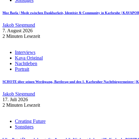
Sonstiges
Moe Baela | Mode zwischen Dankbarkeit, Identität & Community in Karlsruhe | KAVAP
Jakob Siegmund
7. August 2026
2 Minuten Lesezeit
Interviews
Kava Original
Nachtleben
Portrait
SCHOTE über seinen Werdegang, Battlerap und den 1. Karlsruher Nachtbürgermeister
Jakob Siegmund
17. Juli 2026
2 Minuten Lesezeit
Creating Future
Sonstiges