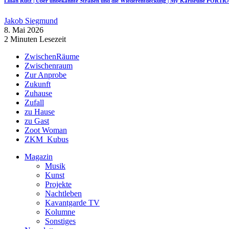
Lilian Rutz | Über unbekannte Straßen und die Wiederentdeckung | My Karlsruhe PORTR
Jakob Siegmund
8. Mai 2026
2 Minuten Lesezeit
ZwischenRäume
Zwischenraum
Zur Anprobe
Zukunft
Zuhause
Zufall
zu Hause
zu Gast
Zoot Woman
ZKM_Kubus
Magazin
Musik
Kunst
Projekte
Nachtleben
Kavantgarde TV
Kolumne
Sonstiges