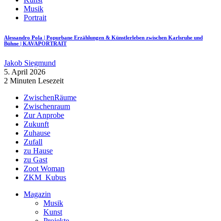
Musik
Portrait
Alessandro Pola | Popurbane Erzählungen & Künstlerleben zwischen Karlsruhe und
Bühne | KAVAPORTRAIT
Jakob Siegmund
5. April 2026
2 Minuten Lesezeit
ZwischenRäume
Zwischenraum
Zur Anprobe
Zukunft
Zuhause
Zufall
zu Hause
zu Gast
Zoot Woman
ZKM_Kubus
Magazin
Musik
Kunst
Projekte