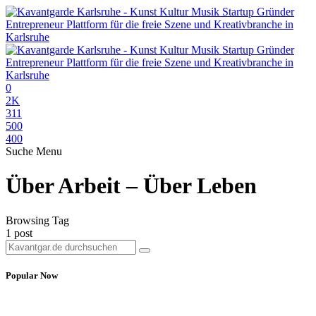
0
2K
311
500
400
Suche
Menu
Über Arbeit – Über Leben
Browsing Tag
1 post
Popular Now