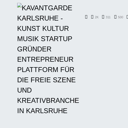
2K
311
500