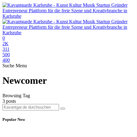
0
2K
311
500
400
Suche
Menu
Newcomer
Browsing Tag
3 posts
Popular Now