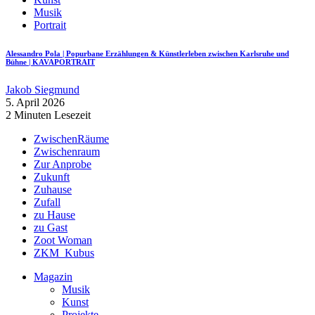
Musik
Portrait
Alessandro Pola | Popurbane Erzählungen & Künstlerleben zwischen Karlsruhe und
Bühne | KAVAPORTRAIT
Jakob Siegmund
5. April 2026
2 Minuten Lesezeit
ZwischenRäume
Zwischenraum
Zur Anprobe
Zukunft
Zuhause
Zufall
zu Hause
zu Gast
Zoot Woman
ZKM_Kubus
Magazin
Musik
Kunst
Projekte