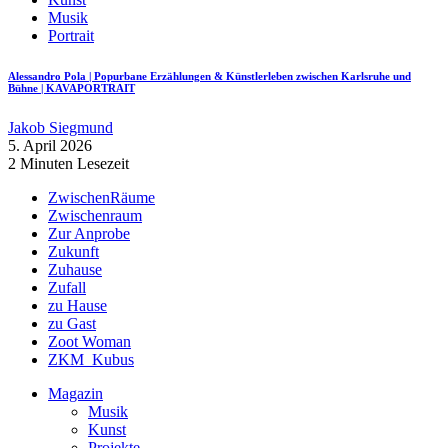
Musik
Portrait
Alessandro Pola | Popurbane Erzählungen & Künstlerleben zwischen Karlsruhe und
Bühne | KAVAPORTRAIT
Jakob Siegmund
5. April 2026
2 Minuten Lesezeit
ZwischenRäume
Zwischenraum
Zur Anprobe
Zukunft
Zuhause
Zufall
zu Hause
zu Gast
Zoot Woman
ZKM_Kubus
Magazin
Musik
Kunst
Projekte