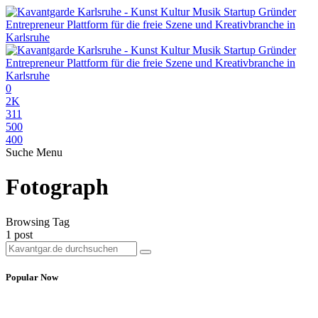
0
2K
311
500
400
Suche
Menu
Fotograph
Browsing Tag
1 post
Popular Now