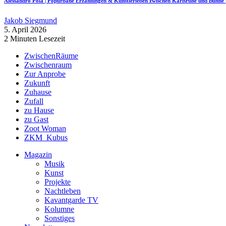
Alessandro Pola | Popurbane Erzählungen & Künstlerleben zwischen Karlsruhe und Bü
Jakob Siegmund
5. April 2026
2 Minuten Lesezeit
ZwischenRäume
Zwischenraum
Zur Anprobe
Zukunft
Zuhause
Zufall
zu Hause
zu Gast
Zoot Woman
ZKM_Kubus
Magazin
Musik
Kunst
Projekte
Nachtleben
Kavantgarde TV
Kolumne
Sonstiges