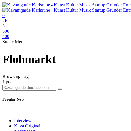
0
2K
311
500
400
Suche
Menu
Flohmarkt
Browsing Tag
1 post
Popular Now
Interviews
Kava Original