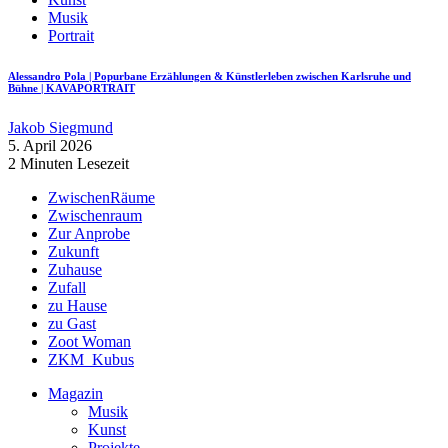
Musik
Portrait
Alessandro Pola | Popurbane Erzählungen & Künstlerleben zwischen Karlsruhe und
Bühne | KAVAPORTRAIT
Jakob Siegmund
5. April 2026
2 Minuten Lesezeit
ZwischenRäume
Zwischenraum
Zur Anprobe
Zukunft
Zuhause
Zufall
zu Hause
zu Gast
Zoot Woman
ZKM_Kubus
Magazin
Musik
Kunst
Projekte