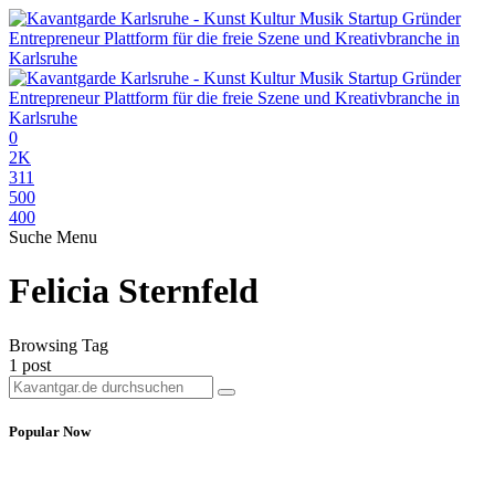
0
2K
311
500
400
Suche
Menu
Felicia Sternfeld
Browsing Tag
1 post
Popular Now