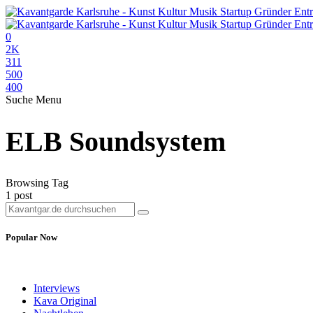
0
2K
311
500
400
Suche
Menu
ELB Soundsystem
Browsing Tag
1 post
Popular Now
Interviews
Kava Original