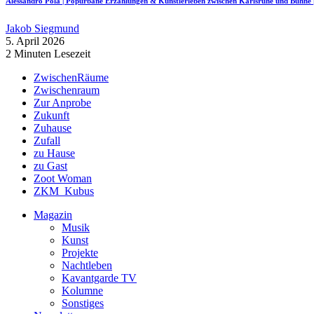
Alessandro Pola | Popurbane Erzählungen & Künstlerleben zwischen Karlsruhe und Bü
Jakob Siegmund
5. April 2026
2 Minuten Lesezeit
ZwischenRäume
Zwischenraum
Zur Anprobe
Zukunft
Zuhause
Zufall
zu Hause
zu Gast
Zoot Woman
ZKM_Kubus
Magazin
Musik
Kunst
Projekte
Nachtleben
Kavantgarde TV
Kolumne
Sonstiges