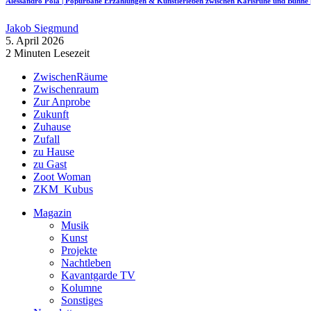
Alessandro Pola | Popurbane Erzählungen & Künstlerleben zwischen Karlsruhe und Bü
Jakob Siegmund
5. April 2026
2 Minuten Lesezeit
ZwischenRäume
Zwischenraum
Zur Anprobe
Zukunft
Zuhause
Zufall
zu Hause
zu Gast
Zoot Woman
ZKM_Kubus
Magazin
Musik
Kunst
Projekte
Nachtleben
Kavantgarde TV
Kolumne
Sonstiges