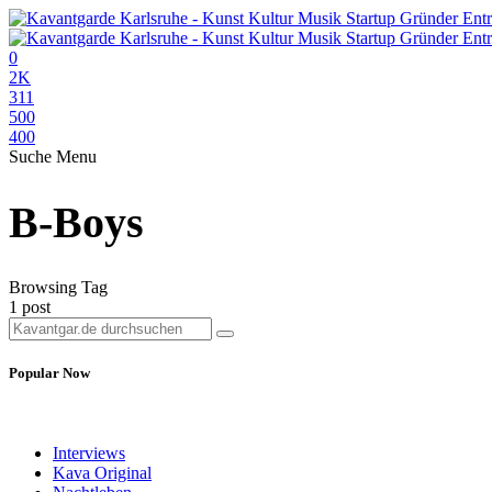
0
2K
311
500
400
Suche
Menu
B-Boys
Browsing Tag
1 post
Popular Now
Interviews
Kava Original