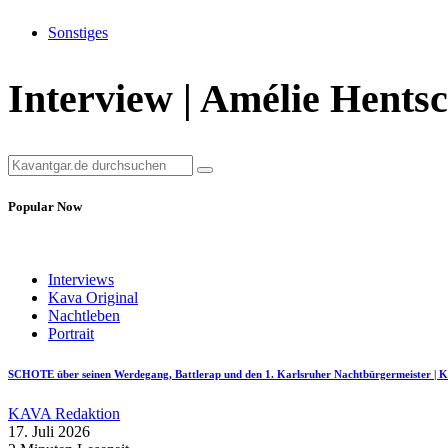
Sonstiges
Interview | Amélie Hent
Popular Now
Interviews
Kava Original
Nachtleben
Portrait
SCHOTE über seinen Werdegang, Battlerap und den 1. Karlsruher Nachtbürgermeister
KAVA Redaktion
17. Juli 2026