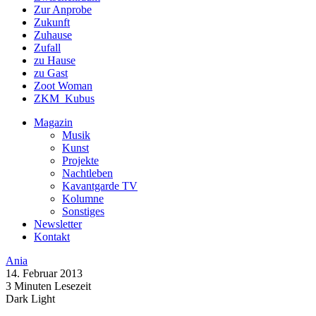
Zur Anprobe
Zukunft
Zuhause
Zufall
zu Hause
zu Gast
Zoot Woman
ZKM_Kubus
Magazin
Musik
Kunst
Projekte
Nachtleben
Kavantgarde TV
Kolumne
Sonstiges
Newsletter
Kontakt
Ania
14. Februar 2013
3 Minuten Lesezeit
Dark
Light