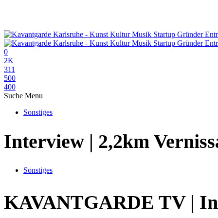
0
2K
311
500
400
Suche
Menu
Sonstiges
Interview | 2,2km Vernis
Sonstiges
KAVANTGARDE TV | Inte