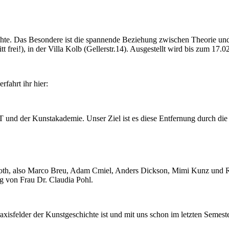
chte. Das Besondere ist die spannende Beziehung zwischen Theorie und
itt frei!), in der Villa Kolb (Gellerstr.14). Ausgestellt wird bis zum 17.0
fahrt ihr hier:
KIT und der Kunstakademie. Unser Ziel ist es diese Entfernung durch d
iel Roth, also Marco Breu, Adam Cmiel, Anders Dickson, Mimi Kunz u
ng von Frau Dr. Claudia Pohl.
raxisfelder der Kunstgeschichte ist und mit uns schon im letzten Seme