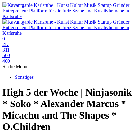
0
2K
311
500
400
Suche
Menu
Sonstiges
High 5 der Woche | Ninjasonik
* Soko * Alexander Marcus *
Micachu and The Shapes *
O.Children