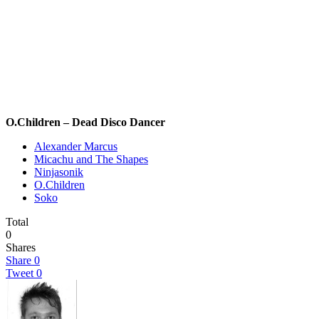
O.Children – Dead Disco Dancer
Alexander Marcus
Micachu and The Shapes
Ninjasonik
O.Children
Soko
Total
0
Shares
Share
0
Tweet
0