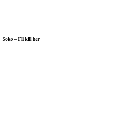
Soko – I´ll kill her