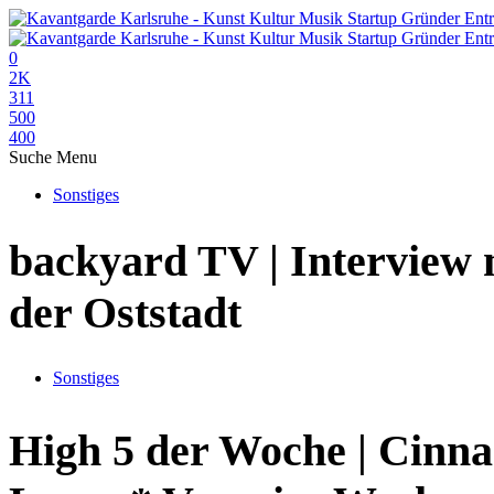
0
2K
311
500
400
Suche
Menu
Sonstiges
backyard TV | Intervie
der Oststadt
Sonstiges
High 5 der Woche | Cinn