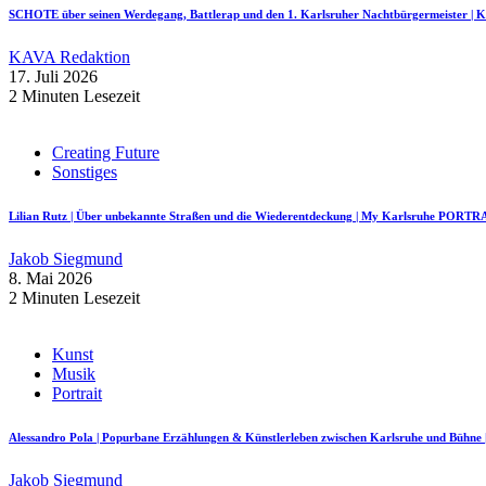
SCHOTE über seinen Werdegang, Battlerap und den 1. Karlsruher Nachtbürgermeister
KAVA Redaktion
17. Juli 2026
2 Minuten Lesezeit
Creating Future
Sonstiges
Lilian Rutz | Über unbekannte Straßen und die Wiederentdeckung | My Karlsruhe PORTR
Jakob Siegmund
8. Mai 2026
2 Minuten Lesezeit
Kunst
Musik
Portrait
Alessandro Pola | Popurbane Erzählungen & Künstlerleben zwischen Karlsruhe und Bü
Jakob Siegmund