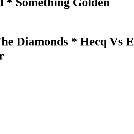
d * Something Golden
e Diamonds * Hecq Vs Ex
r