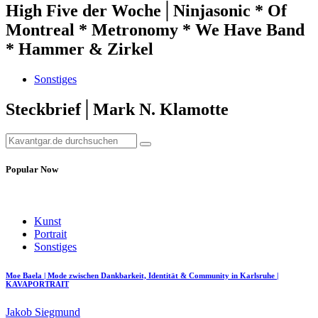
High Five der Woche│Ninjasonic * Of
Montreal * Metronomy * We Have Band
* Hammer & Zirkel
Sonstiges
Steckbrief│Mark N. Klamotte
Popular Now
Kunst
Portrait
Sonstiges
Moe Baela | Mode zwischen Dankbarkeit, Identität & Community in Karlsruhe |
KAVAPORTRAIT
Jakob Siegmund