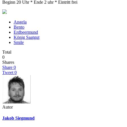
Beginn 20 Uhr * Ende 2 uhr * Eintritt frei
Angela
Bento
Erdbeermund
König Saatgut
Smile
Total
0
Shares
Share
0
Tweet
0
Autor
Jakob Siegmund