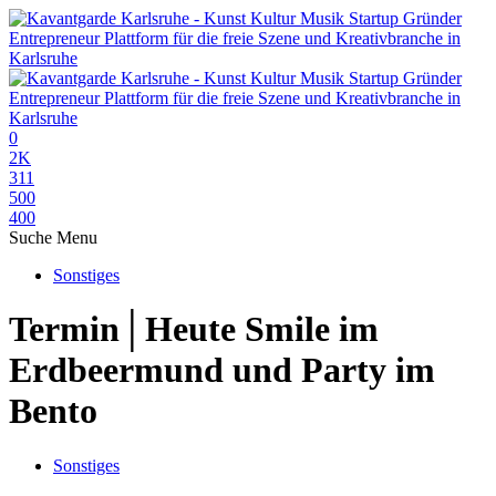
0
2K
311
500
400
Suche
Menu
Sonstiges
Termin│Heute Smile im
Erdbeermund und Party im
Bento
Sonstiges