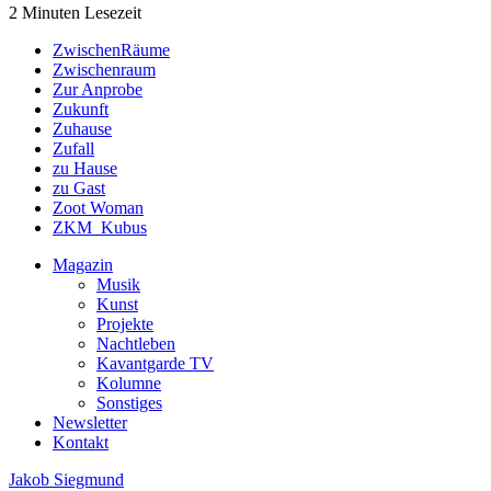
2 Minuten Lesezeit
ZwischenRäume
Zwischenraum
Zur Anprobe
Zukunft
Zuhause
Zufall
zu Hause
zu Gast
Zoot Woman
ZKM_Kubus
Magazin
Musik
Kunst
Projekte
Nachtleben
Kavantgarde TV
Kolumne
Sonstiges
Newsletter
Kontakt
Jakob Siegmund