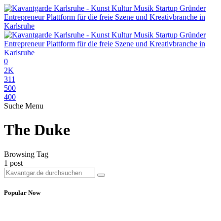
0
2K
311
500
400
Suche
Menu
The Duke
Browsing Tag
1 post
Popular Now