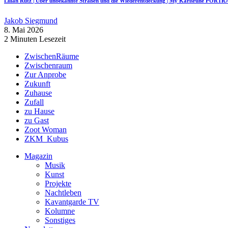
Lilian Rutz | Über unbekannte Straßen und die Wiederentdeckung | My Karlsruhe PORTR
Jakob Siegmund
8. Mai 2026
2 Minuten Lesezeit
ZwischenRäume
Zwischenraum
Zur Anprobe
Zukunft
Zuhause
Zufall
zu Hause
zu Gast
Zoot Woman
ZKM_Kubus
Magazin
Musik
Kunst
Projekte
Nachtleben
Kavantgarde TV
Kolumne
Sonstiges