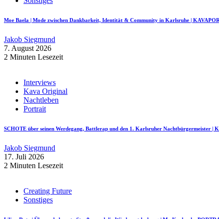
Sonstiges
Moe Baela | Mode zwischen Dankbarkeit, Identität & Community in Karlsruhe | KAVAP
Jakob Siegmund
7. August 2026
2 Minuten Lesezeit
Interviews
Kava Original
Nachtleben
Portrait
SCHOTE über seinen Werdegang, Battlerap und den 1. Karlsruher Nachtbürgermeister
Jakob Siegmund
17. Juli 2026
2 Minuten Lesezeit
Creating Future
Sonstiges