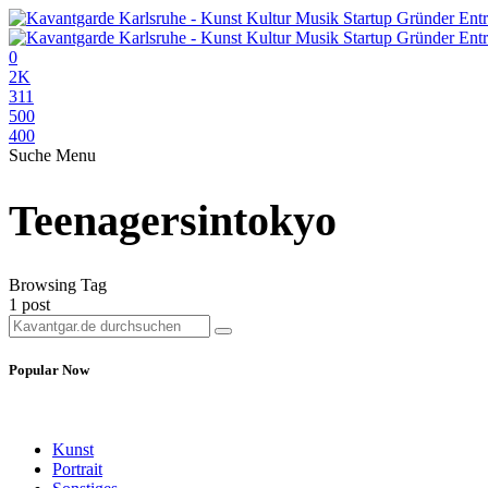
0
2K
311
500
400
Suche
Menu
Teenagersintokyo
Browsing Tag
1 post
Popular Now
Kunst
Portrait