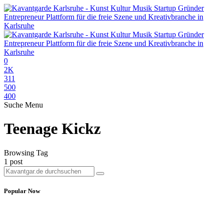
0
2K
311
500
400
Suche
Menu
Teenage Kickz
Browsing Tag
1 post
Popular Now