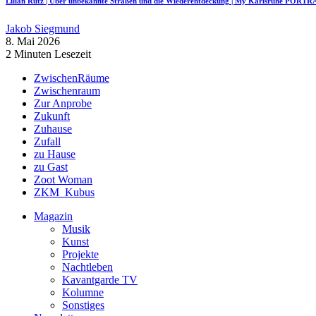
Lilian Rutz | Über unbekannte Straßen und die Wiederentdeckung | My Karlsruhe PORTR
Jakob Siegmund
8. Mai 2026
2 Minuten Lesezeit
ZwischenRäume
Zwischenraum
Zur Anprobe
Zukunft
Zuhause
Zufall
zu Hause
zu Gast
Zoot Woman
ZKM_Kubus
Magazin
Musik
Kunst
Projekte
Nachtleben
Kavantgarde TV
Kolumne
Sonstiges