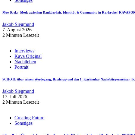
Sonstiges
Moe Baela | Mode zwischen Dankbarkeit, Identität & Community in Karlsruhe | KAVAP
Jakob Siegmund
7. August 2026
2 Minuten Lesezeit
Interviews
Kava Original
Nachtleben
Portrait
SCHOTE über seinen Werdegang, Battlerap und den 1. Karlsruher Nachtbürgermeister
Jakob Siegmund
17. Juli 2026
2 Minuten Lesezeit
Creating Future
Sonstiges