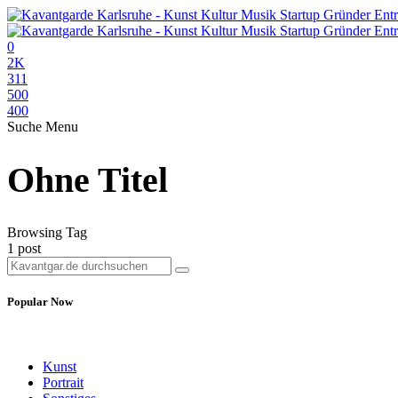
0
2K
311
500
400
Suche
Menu
Ohne Titel
Browsing Tag
1 post
Popular Now
Kunst
Portrait