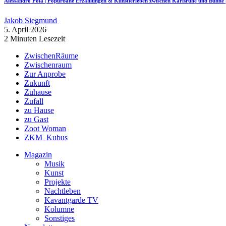
Alessandro Pola | Popurbane Erzählungen & Künstlerleben zwischen Karlsruhe und Bü
Jakob Siegmund
5. April 2026
2 Minuten Lesezeit
ZwischenRäume
Zwischenraum
Zur Anprobe
Zukunft
Zuhause
Zufall
zu Hause
zu Gast
Zoot Woman
ZKM_Kubus
Magazin
Musik
Kunst
Projekte
Nachtleben
Kavantgarde TV
Kolumne
Sonstiges