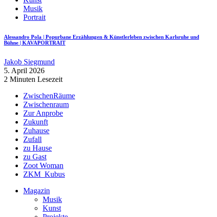
Musik
Portrait
Alessandro Pola | Popurbane Erzählungen & Künstlerleben zwischen Karlsruhe und
Bühne | KAVAPORTRAIT
Jakob Siegmund
5. April 2026
2 Minuten Lesezeit
ZwischenRäume
Zwischenraum
Zur Anprobe
Zukunft
Zuhause
Zufall
zu Hause
zu Gast
Zoot Woman
ZKM_Kubus
Magazin
Musik
Kunst
Projekte