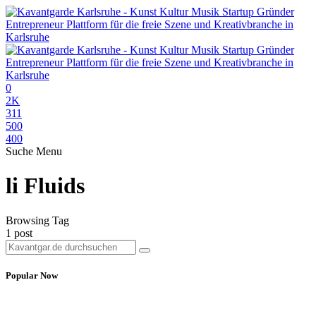
0
2K
311
500
400
Suche
Menu
li Fluids
Browsing Tag
1 post
Popular Now