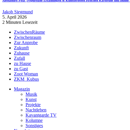
Alessandro Pola | Popurbane Erzählungen & Künstlerleben zwischen Karlsruhe und Bü
Jakob Siegmund
5. April 2026
2 Minuten Lesezeit
ZwischenRäume
Zwischenraum
Zur Anprobe
Zukunft
Zuhause
Zufall
zu Hause
zu Gast
Zoot Woman
ZKM_Kubus
Magazin
Musik
Kunst
Projekte
Nachtleben
Kavantgarde TV
Kolumne
Sonstiges