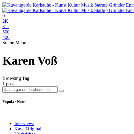
0
2K
311
500
400
Suche
Menu
Karen Voß
Browsing Tag
1 post
Popular Now
Interviews
Kava Original