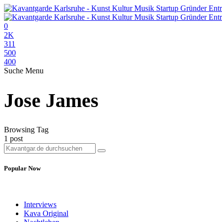
0
2K
311
500
400
Suche
Menu
Jose James
Browsing Tag
1 post
Popular Now
Interviews
Kava Original