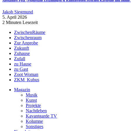
Alessandro Pola | Popurbane Erzählungen & Künstlerleben zwischen Karlsruhe und Bü
Jakob Siegmund
5. April 2026
2 Minuten Lesezeit
ZwischenRäume
Zwischenraum
Zur Anprobe
Zukunft
Zuhause
Zufall
zu Hause
zu Gast
Zoot Woman
ZKM_Kubus
Magazin
Musik
Kunst
Projekte
Nachtleben
Kavantgarde TV
Kolumne
Sonstiges