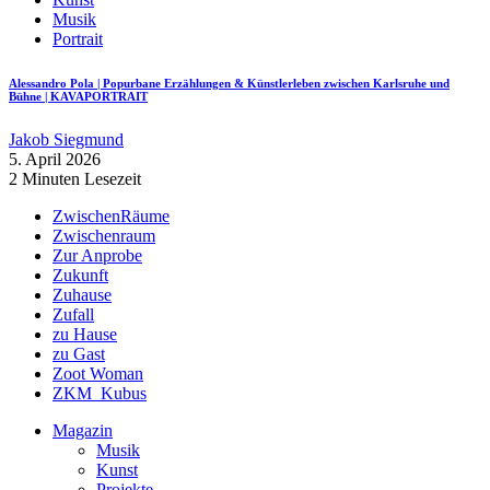
Musik
Portrait
Alessandro Pola | Popurbane Erzählungen & Künstlerleben zwischen Karlsruhe und
Bühne | KAVAPORTRAIT
Jakob Siegmund
5. April 2026
2 Minuten Lesezeit
ZwischenRäume
Zwischenraum
Zur Anprobe
Zukunft
Zuhause
Zufall
zu Hause
zu Gast
Zoot Woman
ZKM_Kubus
Magazin
Musik
Kunst
Projekte