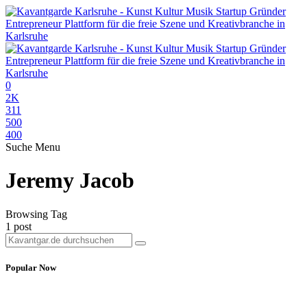
0
2K
311
500
400
Suche
Menu
Jeremy Jacob
Browsing Tag
1 post
Popular Now