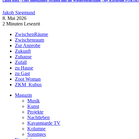
Lilian Rutz | Über unbekannte Straßen und die Wiederentdeckung | My Karlsruhe PORTR
Jakob Siegmund
8. Mai 2026
2 Minuten Lesezeit
ZwischenRäume
Zwischenraum
Zur Anprobe
Zukunft
Zuhause
Zufall
zu Hause
zu Gast
Zoot Woman
ZKM_Kubus
Magazin
Musik
Kunst
Projekte
Nachtleben
Kavantgarde TV
Kolumne
Sonstiges