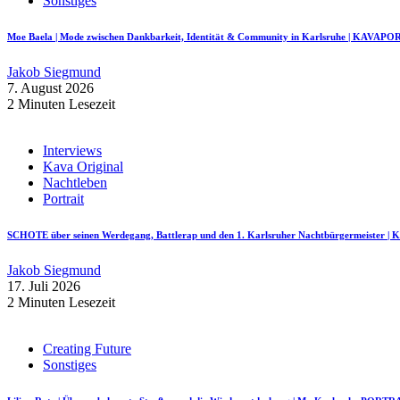
Sonstiges
Moe Baela | Mode zwischen Dankbarkeit, Identität & Community in Karlsruhe | KAVAP
Jakob Siegmund
7. August 2026
2 Minuten Lesezeit
Interviews
Kava Original
Nachtleben
Portrait
SCHOTE über seinen Werdegang, Battlerap und den 1. Karlsruher Nachtbürgermeister
Jakob Siegmund
17. Juli 2026
2 Minuten Lesezeit
Creating Future
Sonstiges