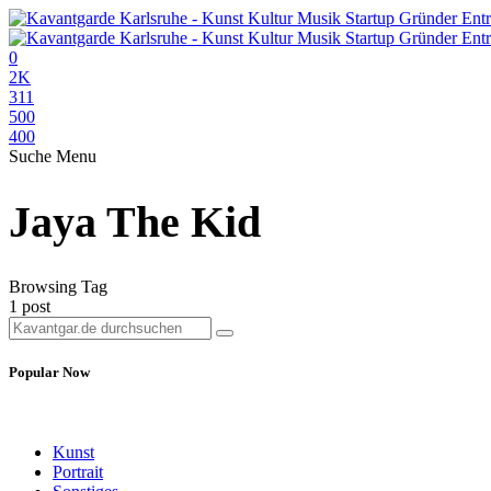
0
2K
311
500
400
Suche
Menu
Jaya The Kid
Browsing Tag
1 post
Popular Now
Kunst
Portrait