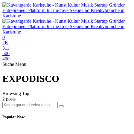
0
2K
311
500
400
Suche
Menu
EXPODISCO
Browsing Tag
2 posts
Popular Now