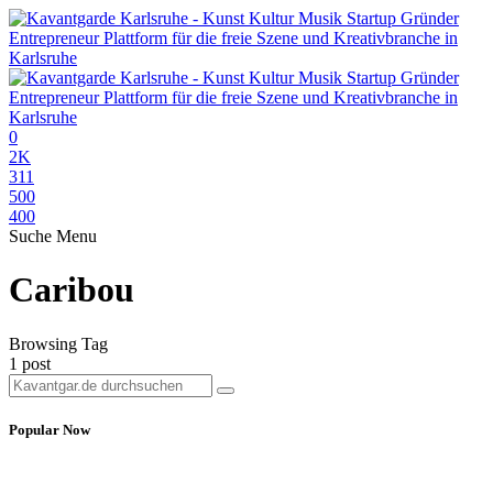
0
2K
311
500
400
Suche
Menu
Caribou
Browsing Tag
1 post
Popular Now