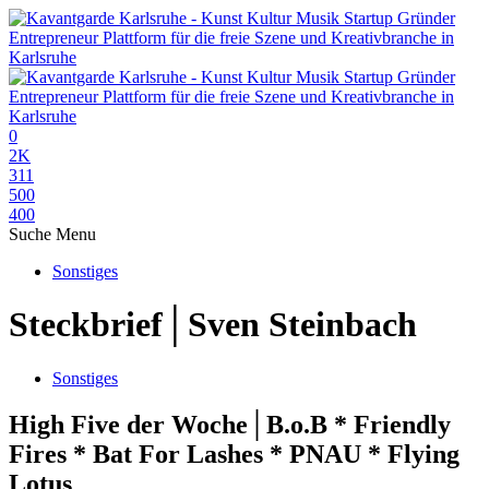
0
2K
311
500
400
Suche
Menu
Sonstiges
Steckbrief│Sven Steinbach
Sonstiges
High Five der Woche│B.o.B * Friendly
Fires * Bat For Lashes * PNAU * Flying
Lotus