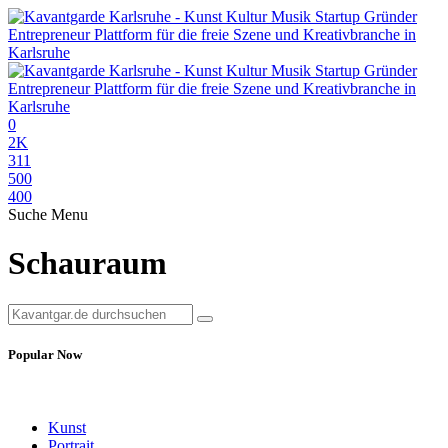
0
2K
311
500
400
Suche
Menu
Schauraum
Popular Now
Kunst
Portrait