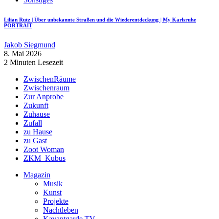
Lilian Rutz | Über unbekannte Straßen und die Wiederentdeckung | My Karlsruhe
PORTRAIT
Jakob Siegmund
8. Mai 2026
2 Minuten Lesezeit
ZwischenRäume
Zwischenraum
Zur Anprobe
Zukunft
Zuhause
Zufall
zu Hause
zu Gast
Zoot Woman
ZKM_Kubus
Magazin
Musik
Kunst
Projekte
Nachtleben
Kavantgarde TV