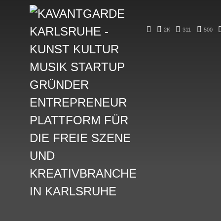
2K
311
500